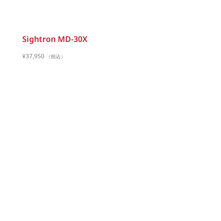
Sightron MD-30X
¥
37,950
（税込）