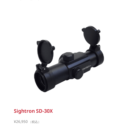
Sightron SD-30X
¥
26,950
（税込）