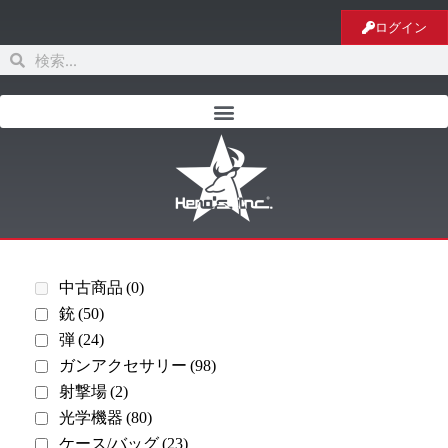
ログイン
中古商品
(0)
銃
(50)
弾
(24)
ガンアクセサリー
(98)
射撃場
(2)
光学機器
(80)
ケース/バッグ
(23)