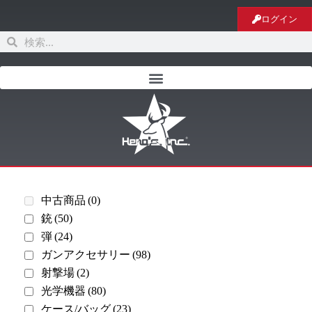
ログイン
中古商品
(0)
銃
(50)
弾
(24)
ガンアクセサリー
(98)
射撃場
(2)
光学機器
(80)
ケース/バッグ
(23)