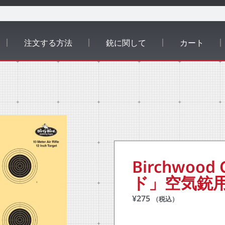
注文する方法
銃に関して
カート
Birchwoo
ド」空気銃
¥
275
（税込）