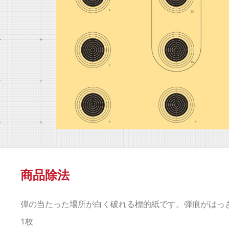
商品除法
弾の当たった場所が白く破れる標的紙です。弾痕がはっ
1枚