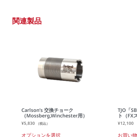
関連製品
Carlson’s 交換チョーク
TJO「
（Mossberg,Winchester用）
ト（FX
¥
5,830
¥
12,100
（税込）
オプションを選択
お買い