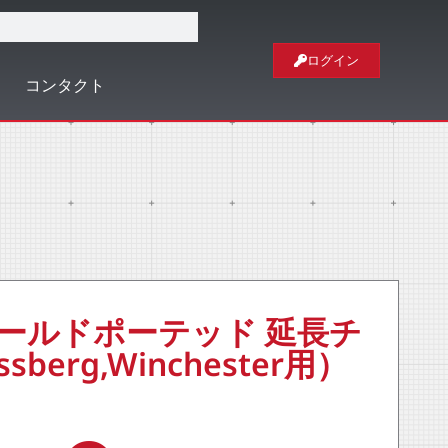
ログイン
コンタクト
’s ゴールドポーテッド 延長チ
berg,Winchester用）