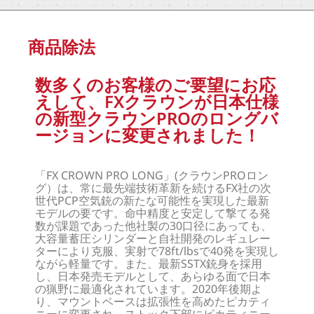
商品除法
数多くのお客様のご要望にお応
えして、FXクラウンが日本仕様
の新型クラウンPROのロングバ
ージョンに変更されました！
「FX CROWN PRO LONG」(クラウンPROロン
グ）は、常に最先端技術革新を続けるFX社の次
世代PCP空気銃の新たな可能性を実現した最新
モデルの要です。命中精度と安定して撃てる発
数が課題であった他社製の30口径にあっても、
大容量蓄圧シリンダーと自社開発のレギュレー
ターにより克服、実射で78ft/lbsで40発を実現し
ながら軽量です。また、最新SSTX銃身を採用
し、日本発売モデルとして、あらゆる面で日本
の猟野に最適化されています。2020年後期よ
り、マウントベースは拡張性を高めたピカティ
ニーに変更され。ストック下部にピカティニー