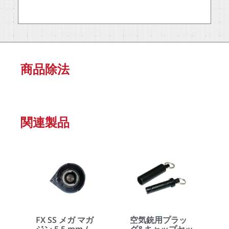
商品除法
関連製品
FX SS メガ マガ
空気銃用プラッ
ジン 5.5 mm /
グ&キャップセッ