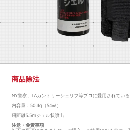
商品除法
NY警察、LAカントリーシェリフ等プロに愛用されてい
内容量：50.4g（54㎖）
飛距離5.5mジェル状噴出
注意・免責事項