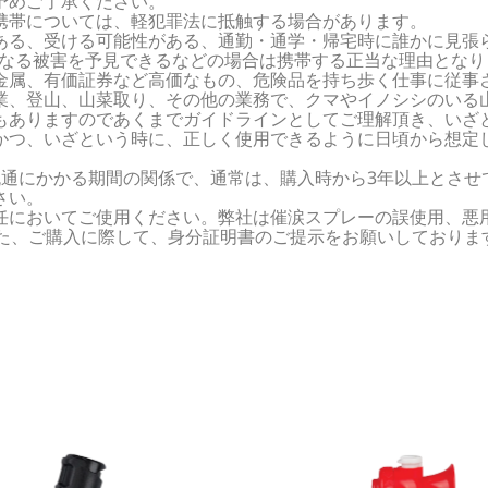
予めご了承ください。
携帯については、軽犯罪法に抵触する場合があります。
ある、受ける可能性がある、通勤・通学・帰宅時に誰かに見張
らなる被害を予見できるなどの場合は携帯する正当な理由となり
金属、有価証券など高価なもの、危険品を持ち歩く仕事に従事
業、登山、山菜取り、その他の業務で、クマやイノシシのいる
もありますのであくまでガイドラインとしてご理解頂き、いざ
かつ、いざという時に、正しく使用できるように日頃から想定
流通にかかる期間の関係で、通常は、購入時から3年以上とさせ
さい。
任においてご使用ください。弊社は催涙スプレーの誤使用、悪
また、ご購入に際して、身分証明書のご提示をお願いしておりま