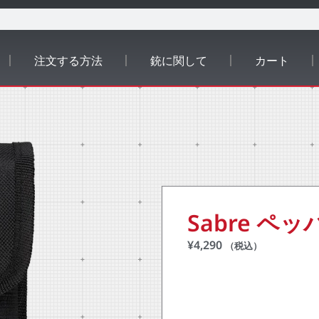
注文する方法
銃に関して
カート
Sabre ペ
¥
4,290
（税込）