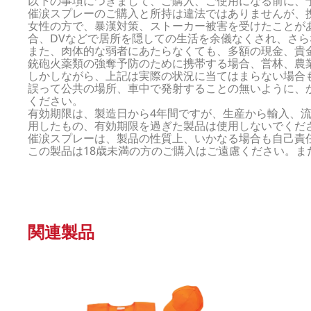
以下の事項につきまして、ご購入、ご使用になる前に、
催涙スプレーのご購入と所持は違法ではありませんが、
女性の方で、暴漢対策、ストーカー被害を受けたことが
合、DVなどで居所を隠しての生活を余儀なくされ、さ
また、肉体的な弱者にあたらなくても、多額の現金、貴
銃砲火薬類の強奪予防のために携帯する場合、営林、農
しかしながら、上記は実際の状況に当てはまらない場合
誤って公共の場所、車中で発射することの無いように、
ください。
有効期限は、製造日から4年間ですが、生産から輸入、
用したもの、有効期限を過ぎた製品は使用しないでくだ
催涙スプレーは、製品の性質上、いかなる場合も自己責
この製品は18歳未満の方のご購入はご遠慮ください。
関連製品