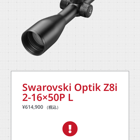
Swarovski Optik Z8i
2-16×50P L
¥
614,900
（税込）