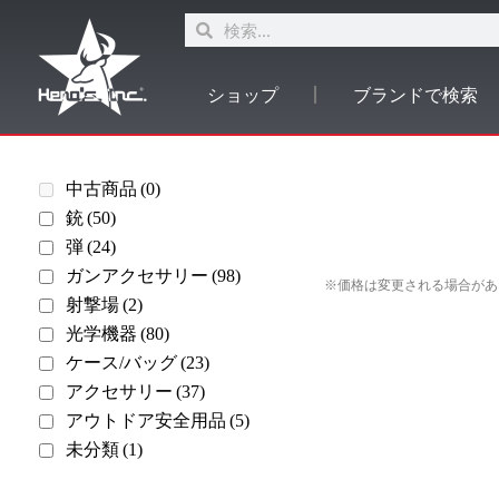
ショップ
ブランドで検索
中古商品
(0)
銃
(50)
弾
(24)
ガンアクセサリー
(98)
※価格は変更される場合があ
射撃場
(2)
光学機器
(80)
ケース/バッグ
(23)
アクセサリー
(37)
アウトドア安全用品
(5)
未分類
(1)