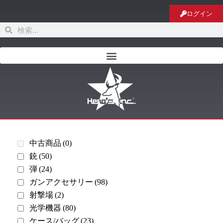
ログイン
中古商品
(0)
銃
(50)
弾
(24)
ガンアクセサリー
(98)
射撃場
(2)
光学機器
(80)
ケース/バッグ
(23)