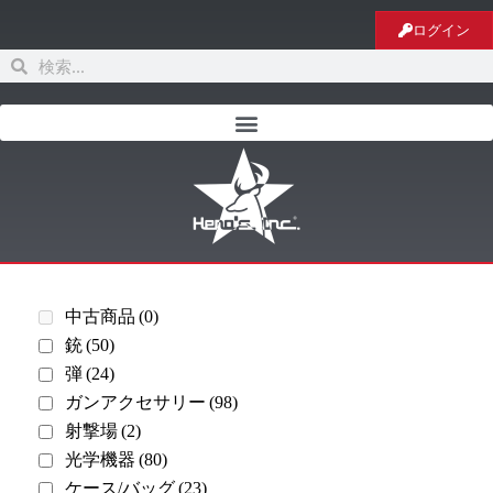
ログイン
中古商品
(0)
銃
(50)
弾
(24)
ガンアクセサリー
(98)
射撃場
(2)
光学機器
(80)
ケース/バッグ
(23)