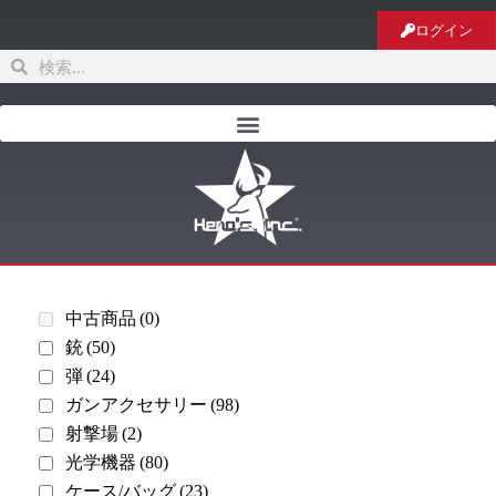
ログイン
中古商品
(0)
銃
(50)
弾
(24)
ガンアクセサリー
(98)
射撃場
(2)
光学機器
(80)
ケース/バッグ
(23)