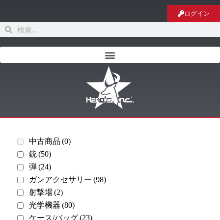
ログイン
中古商品
(0)
銃
(50)
弾
(24)
ガンアクセサリー
(98)
射撃場
(2)
光学機器
(80)
ケース/バッグ
(23)