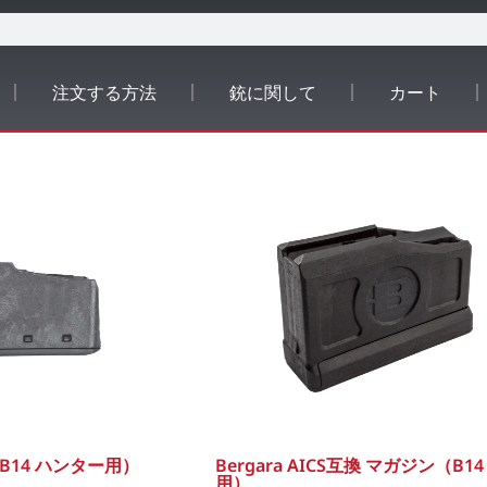
注文する方法
銃に関して
カート
（B14 ハンター用）
Bergara AICS互換 マガジン（B14
用）