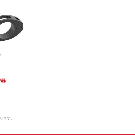
準器
ります。