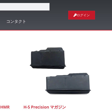
ログイン
コンタクト
 HMR
H-S Precision マガジン