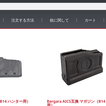
注文する方法
銃に関して
カート
（B14 ハンター用）
Bergara AICS互換 マガジン（B14
用）